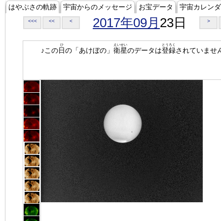
はやぶさの軌跡
宇宙からのメッセージ
お宝データ
宇宙カレンダ
2017年09月
23日
<<<
<<
<
>
ひ
えいせい
とうろく
♪この
日
の「あけぼの」
衛星
のデータは
登録
されていませ