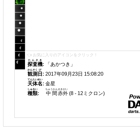
👈 お気に入りのアイコンをクリック！
たんさき
探査機
:
「あかつき」
かんそく
び
観測
日
:
2017年09月23日 15:08:20
てんたいめい
天体名
:
金星
しゅるい
ちゅうかん
せきがい
種類
:
中間
赤外
(8 - 12ミクロン)