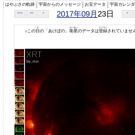
はやぶさの軌跡
宇宙からのメッセージ
お宝データ
宇宙カレンダ
2017年09月
23日
<<<
<<
<
>
ひ
えいせい
とうろく
♪この
日
の「あけぼの」
衛星
のデータは
登録
されていませ