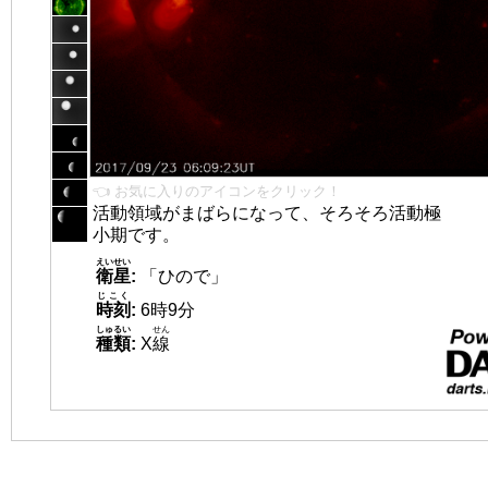
👈 お気に入りのアイコンをクリック！
活動領域がまばらになって、そろそろ活動極
小期です。
えいせい
衛星
:
「ひので」
じこく
時刻
:
6時9分
しゅるい
せん
種類
:
X
線