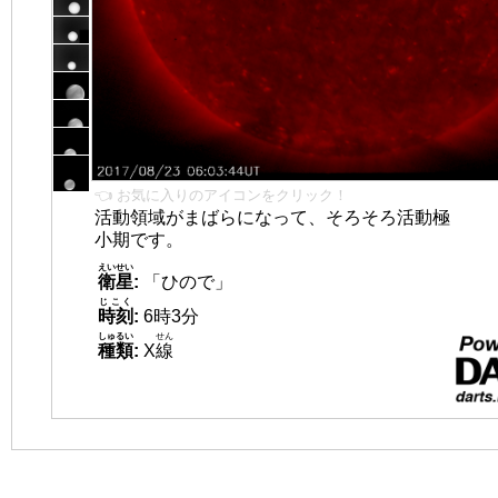
👈 お気に入りのアイコンをクリック！
活動領域がまばらになって、そろそろ活動極
小期です。
えいせい
衛星
:
「ひので」
じこく
時刻
:
6時3分
しゅるい
せん
種類
:
X
線