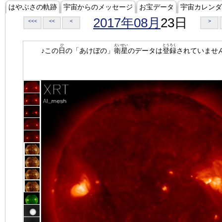
はやぶさの軌跡
宇宙からのメッセージ
お宝データ
宇宙カレンダ
2017年08月
23日
<<<
<<
<
>
ひ
えいせい
とうろく
♪この
日
の「あけぼの」
衛星
のデータは
登録
されていませ