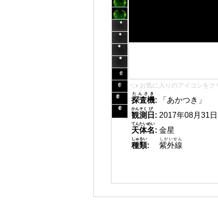
👈 お気に入りのアイコンをク
たんさき
探査機
:
「あかつき」
かんそく
び
観測
日
:
2017年08月31日 1
てんたいめい
天体名
:
金星
しゅるい
しがいせん
種類
:
紫外線