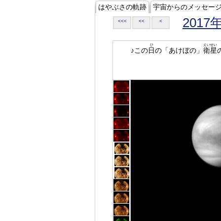
はやぶさの軌跡
宇宙からのメッセー
2017
<<<
<<
<
ひ
えいせい
♪この
日
の「あけぼの」
衛星