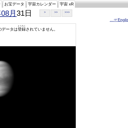
ジ
お宝データ
宇宙カレンダー
宇宙 xR
年08月
31日
>
>>
>>>
…☞Engli
とうろく
のデータは
登録
されていません。