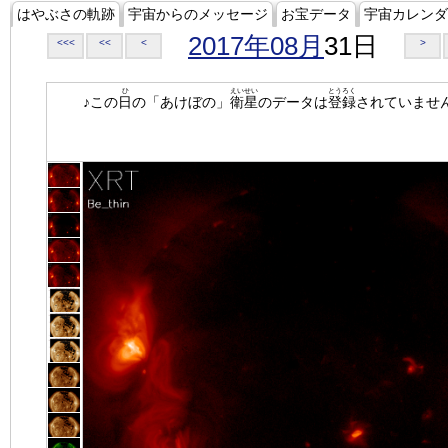
はやぶさの軌跡
宇宙からのメッセージ
お宝データ
宇宙カレンダ
2017年08月
31日
<<<
<<
<
>
ひ
えいせい
とうろく
♪この
日
の「あけぼの」
衛星
のデータは
登録
されていませ