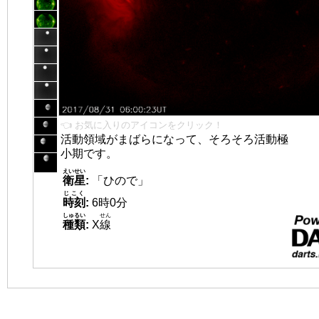
👈 お気に入りのアイコンをクリック！
活動領域がまばらになって、そろそろ活動極
小期です。
えいせい
衛星
:
「ひので」
じこく
時刻
:
6時0分
しゅるい
せん
種類
:
X
線