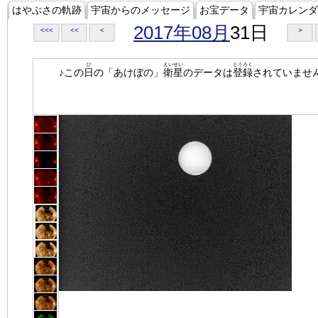
はやぶさの軌跡
宇宙からのメッセージ
お宝データ
宇宙カレンダ
2017年08月
31日
<<<
<<
<
>
ひ
えいせい
とうろく
♪この
日
の「あけぼの」
衛星
のデータは
登録
されていませ