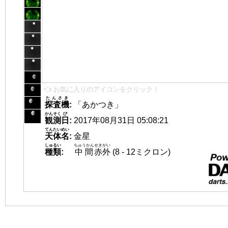
👈 お気に入りのアイコンをクリック！
たんさき
探査機
:
「あかつき」
かんそく
び
観測
日
:
2017年08月31日 05:08:21
てんたいめい
天体名
:
金星
しゅるい
ちゅうかん
せきがい
種類
:
中間
赤外
(8 - 12ミクロン)