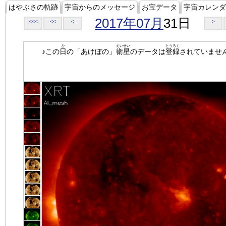
はやぶさの軌跡
宇宙からのメッセージ
お宝データ
宇宙カレンダ
2017年07月
31日
<<<
<<
<
>
ひ
えいせい
とうろく
♪この
日
の「あけぼの」
衛星
のデータは
登録
されていませ