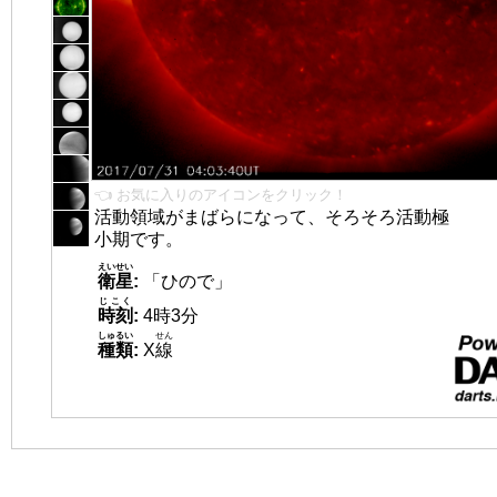
👈 お気に入りのアイコンをクリック！
活動領域がまばらになって、そろそろ活動極
小期です。
えいせい
衛星
:
「ひので」
じこく
時刻
:
4時3分
しゅるい
せん
種類
:
X
線