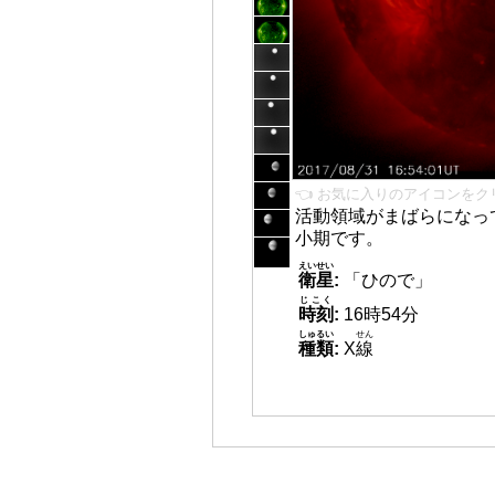
👈 お気に入りのアイコンをク
活動領域がまばらになっ
小期です。
えいせい
衛星
:
「ひので」
じこく
時刻
:
16時54分
しゅるい
せん
種類
:
X
線