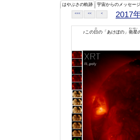
はやぶさの軌跡
宇宙からのメッセー
2017
<<<
<<
<
ひ
えいせい
♪この
日
の「あけぼの」
衛星