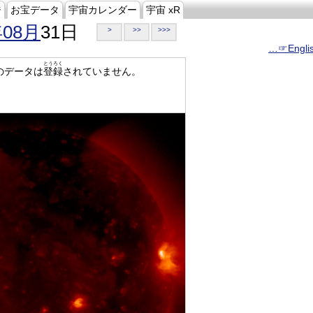
ジ
お宝データ
宇宙カレンダー
宇宙 xR
年08月
31日
>
>>
>>>
…☞Engli
とうろく
のデータは
登録
されていません。