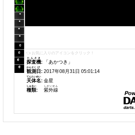
👈 お気に入りのアイコンをクリック！
たんさき
探査機
:
「あかつき」
かんそく
び
観測
日
:
2017年08月31日 05:01:14
てんたいめい
天体名
:
金星
しゅるい
しがいせん
種類
:
紫外線