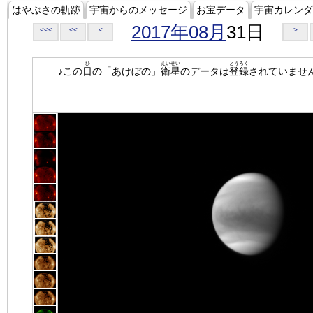
はやぶさの軌跡
宇宙からのメッセージ
お宝データ
宇宙カレンダ
2017年08月
31日
<<<
<<
<
>
ひ
えいせい
とうろく
♪この
日
の「あけぼの」
衛星
のデータは
登録
されていませ