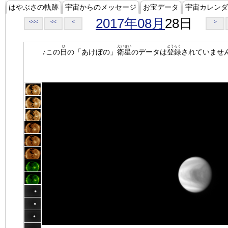
はやぶさの軌跡
宇宙からのメッセージ
お宝データ
宇宙カレンダ
2017年08月
28日
<<<
<<
<
>
ひ
えいせい
とうろく
♪この
日
の「あけぼの」
衛星
のデータは
登録
されていませ