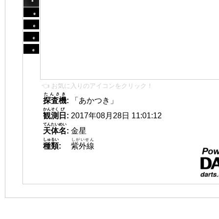
👈 お気に入りのアイコンをクリック！
たんさき
探査機
:
「あかつき」
かんそく
び
観測
日
:
2017年08月28日 11:01:12
てんたいめい
天体名
:
金星
しゅるい
しがいせん
種類
:
紫外線