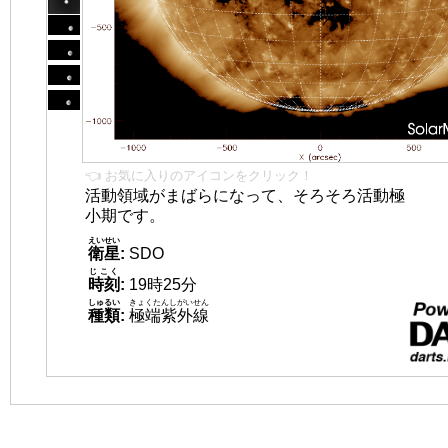
👈 お気に入りのアイコンをクリック！
活動領域がまばらになって、そろそろ活動極
小期です。
えいせい
衛星
:
SDO
じこく
時刻
:
19時25分
しゅるい
きょくたんしがいせん
種類
:
極端紫外線