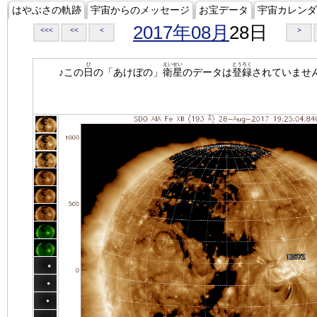
はやぶさの軌跡
宇宙からのメッセージ
お宝データ
宇宙カレンダ
2017年08月
28日
<<<
<<
<
>
ひ
えいせい
とうろく
♪この
日
の「あけぼの」
衛星
のデータは
登録
されていませ