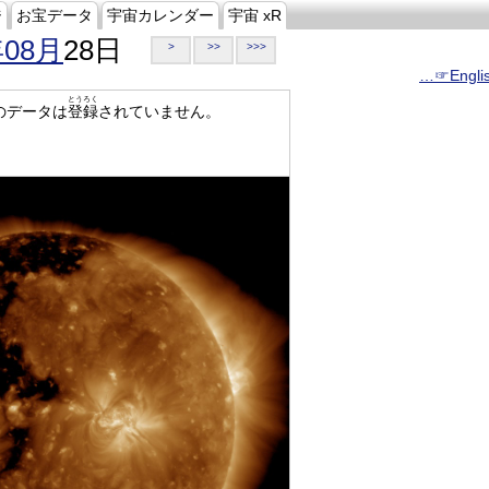
ジ
お宝データ
宇宙カレンダー
宇宙 xR
年08月
28日
>
>>
>>>
…☞Engli
とうろく
のデータは
登録
されていません。