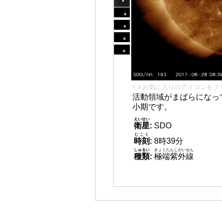
👈 お気に入りのアイコンをク
活動領域がまばらになっ
小期です。
えいせい
衛星
:
SDO
じこく
時刻
:
8時39分
しゅるい
きょくたんしがいせん
種類
:
極端紫外線