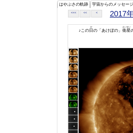
はやぶさの軌跡
宇宙からのメッセー
2017
<<<
<<
<
ひ
えいせい
♪この
日
の「あけぼの」
衛星