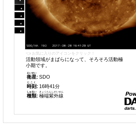
👈 お気に入りのアイコンをクリック！
活動領域がまばらになって、そろそろ活動極
小期です。
えいせい
衛星
:
SDO
じこく
時刻
:
16時41分
しゅるい
きょくたんしがいせん
種類
:
極端紫外線