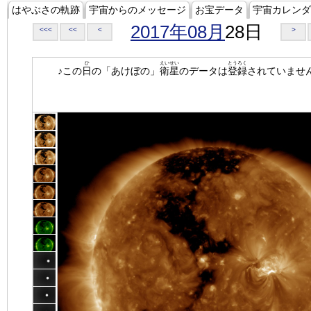
はやぶさの軌跡
宇宙からのメッセージ
お宝データ
宇宙カレンダ
2017年08月
28日
<<<
<<
<
>
ひ
えいせい
とうろく
♪この
日
の「あけぼの」
衛星
のデータは
登録
されていませ