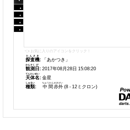
👈 お気に入りのアイコンをクリック！
たんさき
探査機
:
「あかつき」
かんそく
び
観測
日
:
2017年08月28日 15:08:20
てんたいめい
天体名
:
金星
しゅるい
ちゅうかん
せきがい
種類
:
中間
赤外
(8 - 12ミクロン)