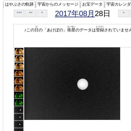
はやぶさの軌跡
宇宙からのメッセージ
お宝データ
宇宙カレンダ
2017年08月
28日
<<<
<<
<
>
ひ
えいせい
とうろく
♪この
日
の「あけぼの」
衛星
のデータは
登録
されていませ