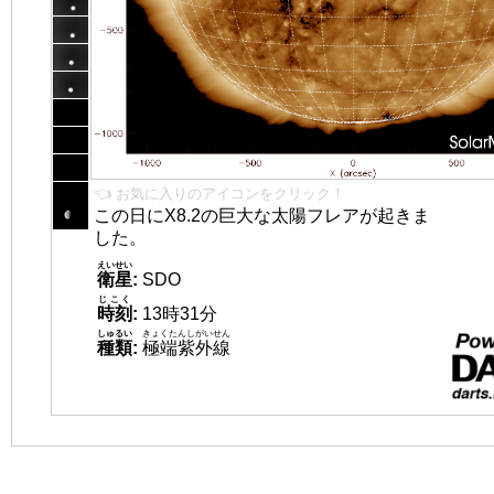
👈 お気に入りのアイコンをクリック！
この日にX8.2の巨大な太陽フレアが起きま
した。
えいせい
衛星
:
SDO
じこく
時刻
:
13時31分
しゅるい
きょくたんしがいせん
種類
:
極端紫外線