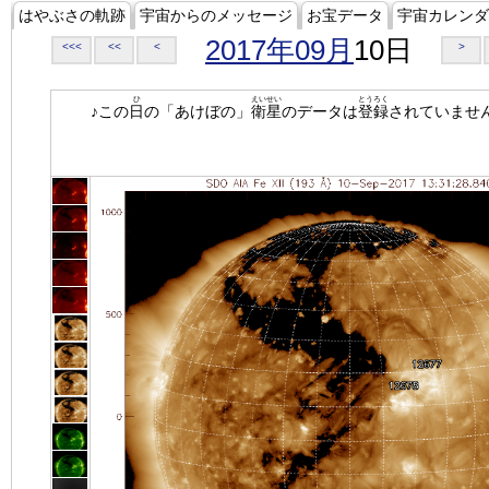
はやぶさの軌跡
宇宙からのメッセージ
お宝データ
宇宙カレンダ
2017年09月
10日
<<<
<<
<
>
ひ
えいせい
とうろく
♪この
日
の「あけぼの」
衛星
のデータは
登録
されていませ