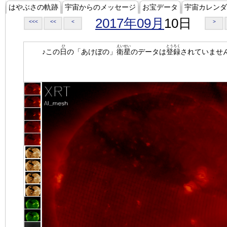
はやぶさの軌跡
宇宙からのメッセージ
お宝データ
宇宙カレンダ
2017年09月
10日
<<<
<<
<
>
ひ
えいせい
とうろく
♪この
日
の「あけぼの」
衛星
のデータは
登録
されていませ