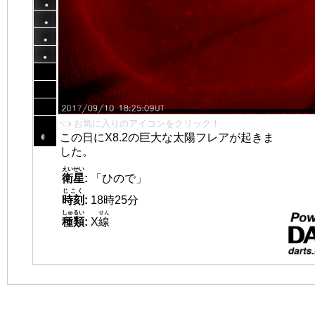
👈 お気に入りのアイコンをクリック！
この日にX8.2の巨大な太陽フレアが起きま
した。
えいせい
衛星
:
「ひので」
じこく
時刻
:
18時25分
しゅるい
せん
種類
:
X
線