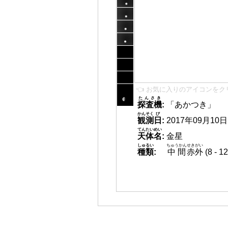
👈 お気に入りのアイコンをク
たんさき
探査機
:
「あかつき」
かんそく
び
観測
日
:
2017年09月10日 1
てんたいめい
天体名
:
金星
しゅるい
ちゅうかん
せきがい
種類
:
中間
赤外
(8 -