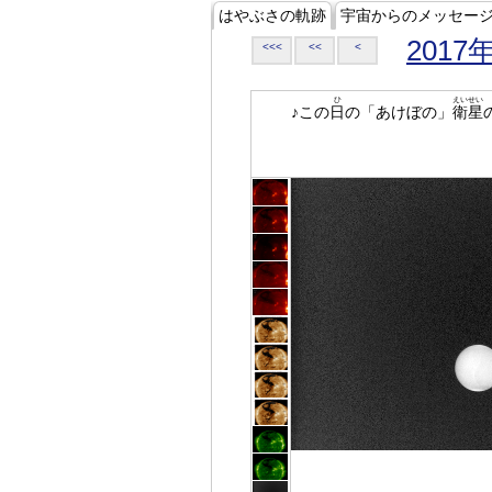
はやぶさの軌跡
宇宙からのメッセー
2017
<<<
<<
<
ひ
えいせい
♪この
日
の「あけぼの」
衛星