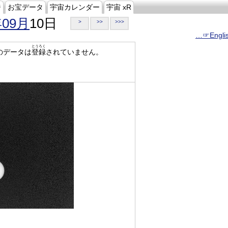
ジ
お宝データ
宇宙カレンダー
宇宙 xR
年09月
10日
>
>>
>>>
…☞Engli
とうろく
のデータは
登録
されていません。