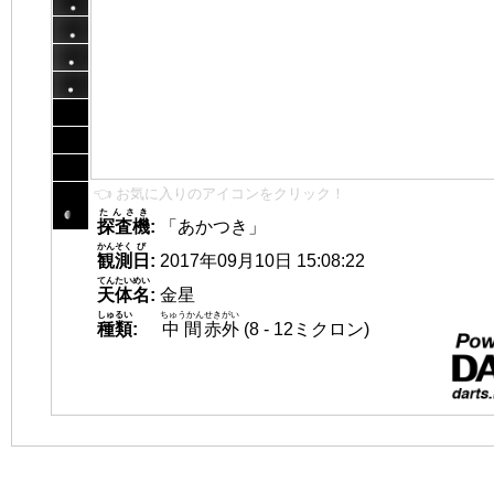
👈 お気に入りのアイコンをクリック！
たんさき
探査機
:
「あかつき」
かんそく
び
観測
日
:
2017年09月10日 15:08:22
てんたいめい
天体名
:
金星
しゅるい
ちゅうかん
せきがい
種類
:
中間
赤外
(8 - 12ミクロン)