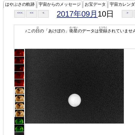
はやぶさの軌跡
宇宙からのメッセージ
お宝データ
宇宙カレンダ
2017年09月
10日
<<<
<<
<
>
ひ
えいせい
とうろく
♪この
日
の「あけぼの」
衛星
のデータは
登録
されていませ