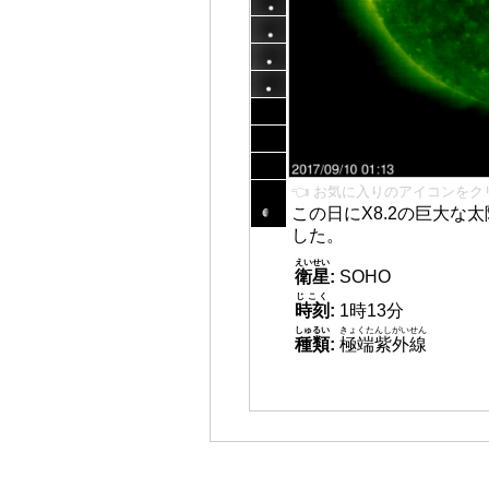
👈 お気に入りのアイコンをク
この日にX8.2の巨大な
した。
えいせい
衛星
:
SOHO
じこく
時刻
:
1時13分
しゅるい
きょくたんしがいせん
種類
:
極端紫外線