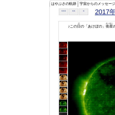
はやぶさの軌跡
宇宙からのメッセー
2017
<<<
<<
<
ひ
えいせい
♪この
日
の「あけぼの」
衛星