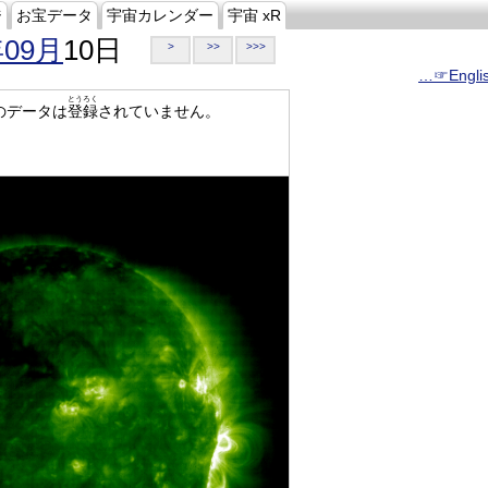
ジ
お宝データ
宇宙カレンダー
宇宙 xR
年09月
10日
>
>>
>>>
…☞Engli
とうろく
のデータは
登録
されていません。