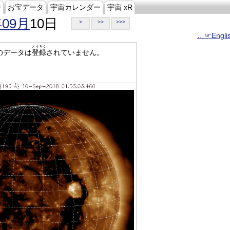
ジ
お宝データ
宇宙カレンダー
宇宙 xR
年09月
10日
>
>>
>>>
…☞Engli
とうろく
のデータは
登録
されていません。