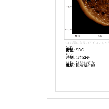
👈 お気に入りのアイコンをク
えいせい
衛星
:
SDO
じこく
時刻
:
1時53分
しゅるい
きょくたんしがいせん
種類
:
極端紫外線