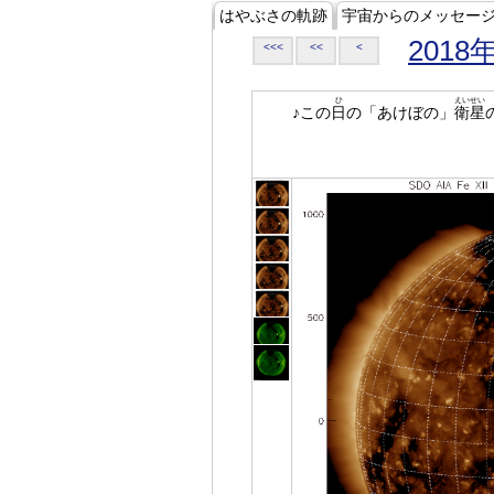
はやぶさの軌跡
宇宙からのメッセー
2018
<<<
<<
<
ひ
えいせい
♪この
日
の「あけぼの」
衛星