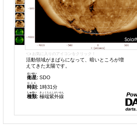
👈 お気に入りのアイコンをクリック！
活動領域がまばらになって、暗いところが増
えてきた太陽です。
えいせい
衛星
:
SDO
じこく
時刻
:
1時31分
しゅるい
きょくたんしがいせん
種類
:
極端紫外線