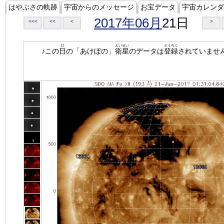
はやぶさの軌跡
宇宙からのメッセージ
お宝データ
宇宙カレンダ
2017年06月
21日
<<<
<<
<
>
ひ
えいせい
とうろく
♪この
日
の「あけぼの」
衛星
のデータは
登録
されていませ