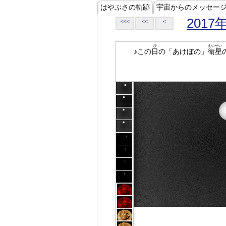
はやぶさの軌跡
宇宙からのメッセー
2017
<<<
<<
<
ひ
えいせい
♪この
日
の「あけぼの」
衛星