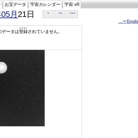
ジ
お宝データ
宇宙カレンダー
宇宙 xR
年05月
21日
>
>>
>>>
…☞Engli
とうろく
のデータは
登録
されていません。