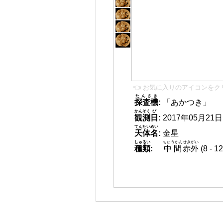
👈 お気に入りのアイコンをク
たんさき
探査機
:
「あかつき」
かんそく
び
観測
日
:
2017年05月21日 0
てんたいめい
天体名
:
金星
しゅるい
ちゅうかん
せきがい
種類
:
中間
赤外
(8 -