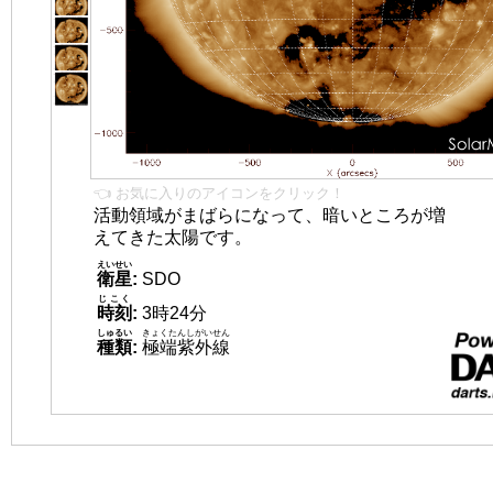
👈 お気に入りのアイコンをクリック！
活動領域がまばらになって、暗いところが増
えてきた太陽です。
えいせい
衛星
:
SDO
じこく
時刻
:
3時24分
しゅるい
きょくたんしがいせん
種類
:
極端紫外線