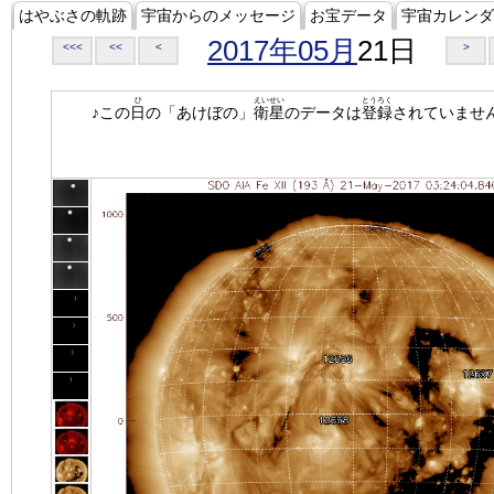
はやぶさの軌跡
宇宙からのメッセージ
お宝データ
宇宙カレンダ
2017年05月
21日
<<<
<<
<
>
ひ
えいせい
とうろく
♪この
日
の「あけぼの」
衛星
のデータは
登録
されていませ