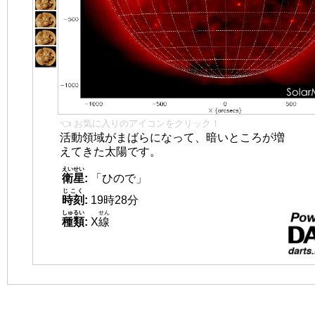
👈 お気に入りのアイコンをクリック！
活動領域がまばらになって、暗いところが増
えてきた太陽です。
えいせい
衛星
:
「ひので」
じこく
時刻
:
19時28分
しゅるい
せん
種類
:
X
線