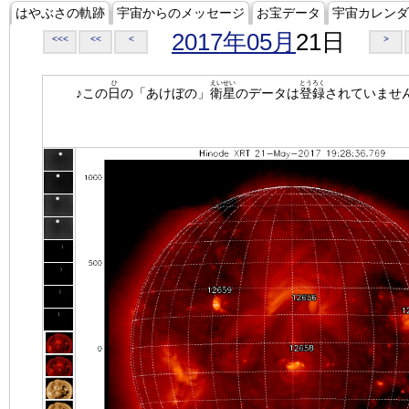
はやぶさの軌跡
宇宙からのメッセージ
お宝データ
宇宙カレンダ
2017年05月
21日
<<<
<<
<
>
ひ
えいせい
とうろく
♪この
日
の「あけぼの」
衛星
のデータは
登録
されていませ