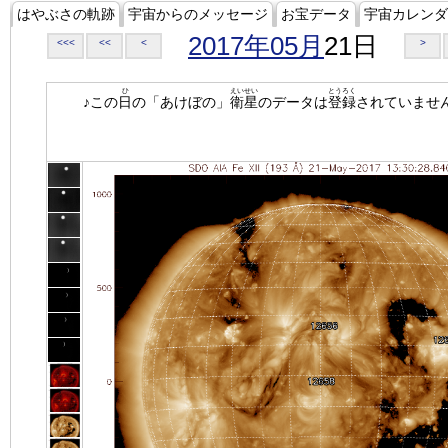
はやぶさの軌跡
宇宙からのメッセージ
お宝データ
宇宙カレンダ
2017年05月
21日
<<<
<<
<
>
ひ
えいせい
とうろく
♪この
日
の「あけぼの」
衛星
のデータは
登録
されていませ