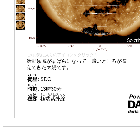
👈 お気に入りのアイコンをクリック！
活動領域がまばらになって、暗いところが増
えてきた太陽です。
えいせい
衛星
:
SDO
じこく
時刻
:
13時30分
しゅるい
きょくたんしがいせん
種類
:
極端紫外線