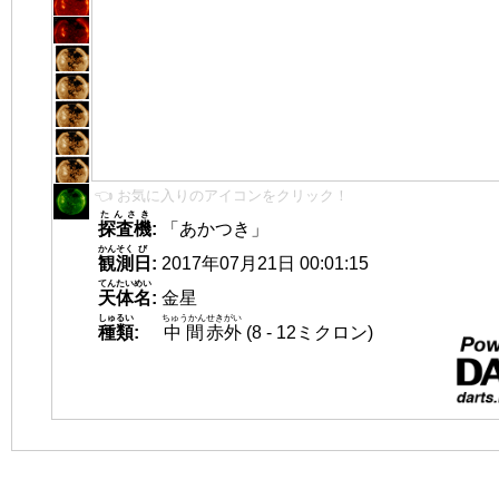
👈 お気に入りのアイコンをクリック！
たんさき
探査機
:
「あかつき」
かんそく
び
観測
日
:
2017年07月21日 00:01:15
てんたいめい
天体名
:
金星
しゅるい
ちゅうかん
せきがい
種類
:
中間
赤外
(8 - 12ミクロン)