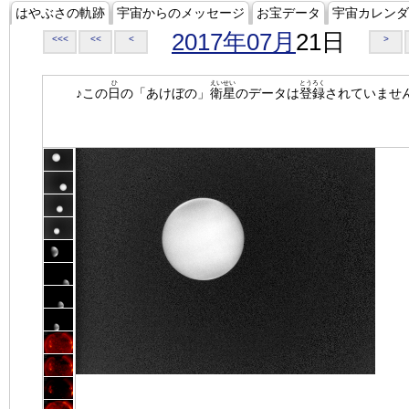
はやぶさの軌跡
宇宙からのメッセージ
お宝データ
宇宙カレンダ
2017年07月
21日
<<<
<<
<
>
ひ
えいせい
とうろく
♪この
日
の「あけぼの」
衛星
のデータは
登録
されていませ