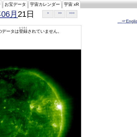
ジ
お宝データ
宇宙カレンダー
宇宙 xR
年06月
21日
>
>>
>>>
…☞Engli
とうろく
のデータは
登録
されていません。