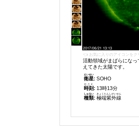
👈 お気に入りのアイコンをク
活動領域がまばらになっ
えてきた太陽です。
えいせい
衛星
:
SOHO
じこく
時刻
:
13時13分
しゅるい
きょくたんしがいせん
種類
:
極端紫外線