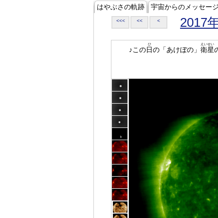
はやぶさの軌跡
宇宙からのメッセー
2017
<<<
<<
<
ひ
えいせい
♪この
日
の「あけぼの」
衛星