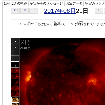
はやぶさの軌跡
宇宙からのメッセージ
お宝データ
宇宙カレンダ
2017年06月
21日
<<<
<<
<
>
ひ
えいせい
とうろく
♪この
日
の「あけぼの」
衛星
のデータは
登録
されていませ