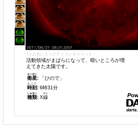
👈 お気に入りのアイコンをクリック！
活動領域がまばらになって、暗いところが増
えてきた太陽です。
えいせい
衛星
:
「ひので」
じこく
時刻
:
6時31分
しゅるい
せん
種類
:
X
線