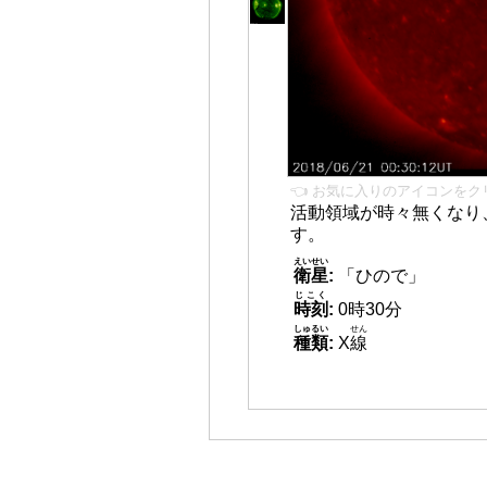
👈 お気に入りのアイコンをク
活動領域が時々無くなり
す。
えいせい
衛星
:
「ひので」
じこく
時刻
:
0時30分
しゅるい
せん
種類
:
X
線