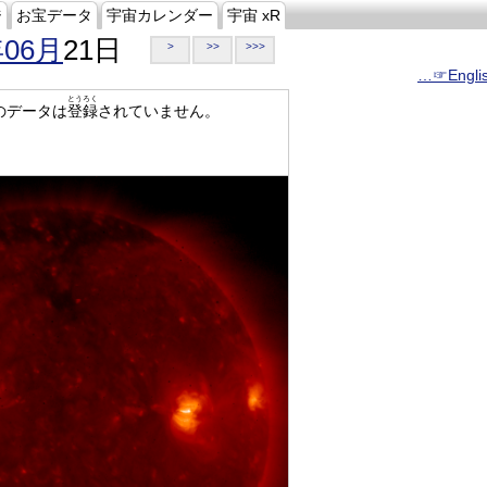
ジ
お宝データ
宇宙カレンダー
宇宙 xR
年06月
21日
>
>>
>>>
…☞Engli
とうろく
のデータは
登録
されていません。