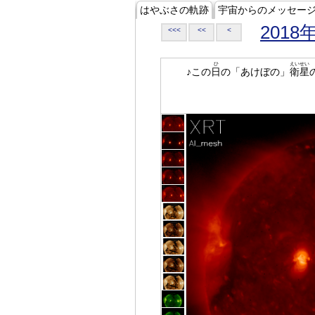
はやぶさの軌跡
宇宙からのメッセー
2018
<<<
<<
<
ひ
えいせい
♪この
日
の「あけぼの」
衛星