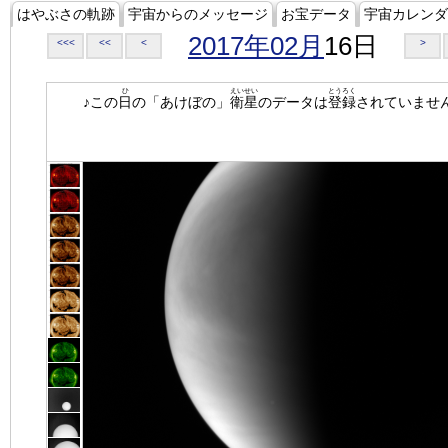
はやぶさの軌跡
宇宙からのメッセージ
お宝データ
宇宙カレンダ
2017年02月
16日
<<<
<<
<
>
ひ
えいせい
とうろく
♪この
日
の「あけぼの」
衛星
のデータは
登録
されていませ