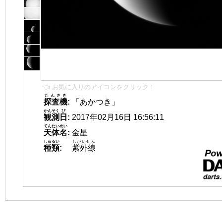
👈 お気に入りのアイコンをクリック！
たんさき
探査機
:
「あかつき」
かんそく
び
観測
日
:
2017年02月16日 16:56:11
てんたいめい
天体名
:
金星
しゅるい
しがいせん
種類
:
紫外線