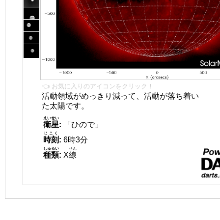
👈 お気に入りのアイコンをクリック！
活動領域がめっきり減って、活動が落ち着い
た太陽です。
えいせい
衛星
:
「ひので」
じこく
時刻
:
6時3分
しゅるい
せん
種類
:
X
線