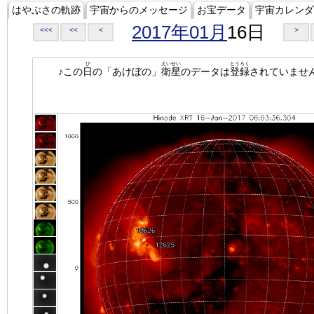
はやぶさの軌跡
宇宙からのメッセージ
お宝データ
宇宙カレンダ
2017年01月
16日
<<<
<<
<
>
ひ
えいせい
とうろく
♪この
日
の「あけぼの」
衛星
のデータは
登録
されていませ