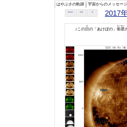
はやぶさの軌跡
宇宙からのメッセー
2017
<<<
<<
<
ひ
えいせい
♪この
日
の「あけぼの」
衛星