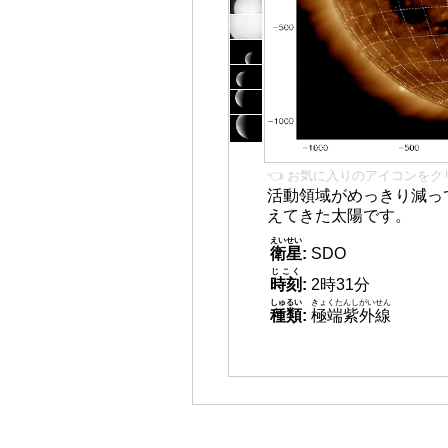
👈 お気に入りのアイコンをク
活動領域がめっきり減っ
えてきた太陽です。
えいせい
衛星
:
SDO
じこく
時刻
:
2時31分
しゅるい
きょくたんしがいせん
種類
:
極端紫外線