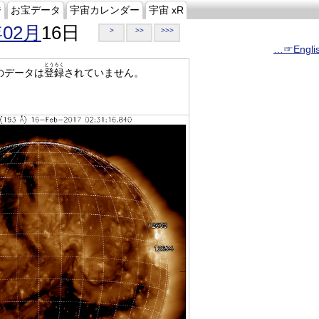
ジ
お宝データ
宇宙カレンダー
宇宙 xR
年02月
16日
>
>>
>>>
…☞Engli
とうろく
のデータは
登録
されていません。