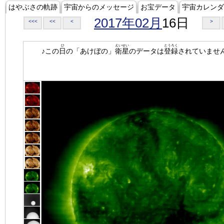
はやぶさの軌跡
宇宙からのメッセージ
お宝データ
宇宙カレンダ
2017年02月
16日
<<<
<<
<
>
ひ
えいせい
とうろく
♪この
日
の「あけぼの」
衛星
のデータは
登録
されていませ