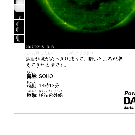
👈 お気に入りのアイコンをクリック！
活動領域がめっきり減って、暗いところが増
えてきた太陽です。
えいせい
衛星
:
SOHO
じこく
時刻
:
13時13分
しゅるい
きょくたんしがいせん
種類
:
極端紫外線