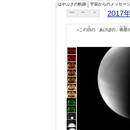
はやぶさの軌跡
宇宙からのメッセー
2017
<<<
<<
<
ひ
えいせい
♪この
日
の「あけぼの」
衛星