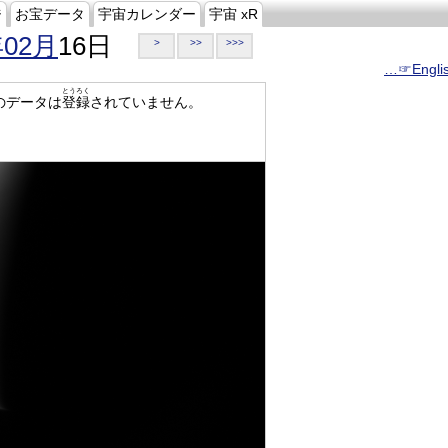
ジ
お宝データ
宇宙カレンダー
宇宙 xR
年02月
16日
>
>>
>>>
…☞Engli
とうろく
のデータは
登録
されていません。