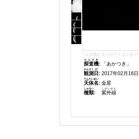
👈 お気に入りのアイコンをク
たんさき
探査機
:
「あかつき」
かんそく
び
観測
日
:
2017年02月16日 1
てんたいめい
天体名
:
金星
しゅるい
しがいせん
種類
:
紫外線