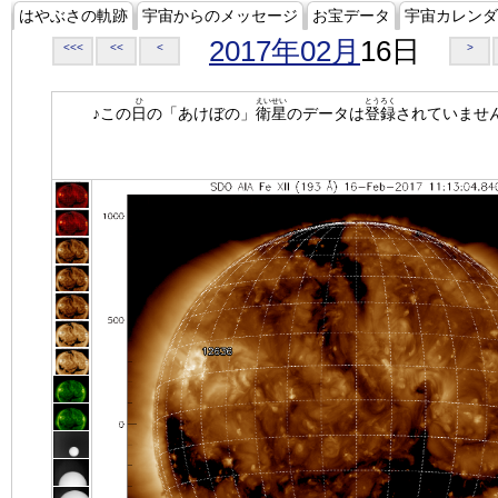
はやぶさの軌跡
宇宙からのメッセージ
お宝データ
宇宙カレンダ
2017年02月
16日
<<<
<<
<
>
ひ
えいせい
とうろく
♪この
日
の「あけぼの」
衛星
のデータは
登録
されていませ