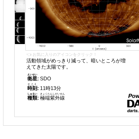
👈 お気に入りのアイコンをクリック！
活動領域がめっきり減って、暗いところが増
えてきた太陽です。
えいせい
衛星
:
SDO
じこく
時刻
:
11時13分
しゅるい
きょくたんしがいせん
種類
:
極端紫外線