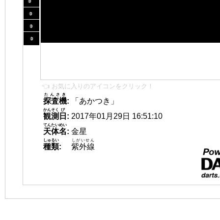
👈 お気に入りのアイコンをクリック！
たんさき
探査機
:
「あかつき」
かんそく
び
観測
日
:
2017年01月29日 16:51:10
てんたいめい
天体名
:
金星
しゅるい
しがいせん
種類
:
紫外線