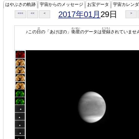
はやぶさの軌跡
宇宙からのメッセージ
お宝データ
宇宙カレンダ
2017年01月
29日
<<<
<<
<
>
ひ
えいせい
とうろく
♪この
日
の「あけぼの」
衛星
のデータは
登録
されていませ