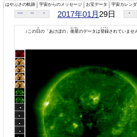
はやぶさの軌跡
宇宙からのメッセージ
お宝データ
宇宙カレンダ
2017年01月
29日
<<<
<<
<
>
ひ
えいせい
とうろく
♪この
日
の「あけぼの」
衛星
のデータは
登録
されていませ