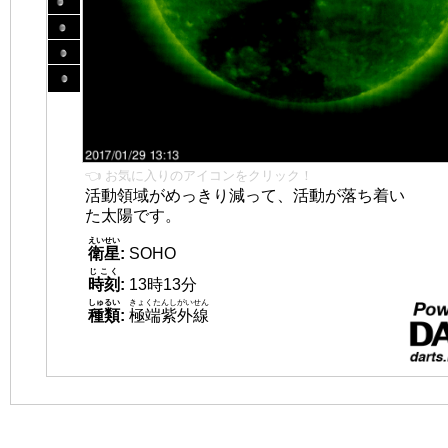
👈 お気に入りのアイコンをクリック！
活動領域がめっきり減って、活動が落ち着い
た太陽です。
えいせい
衛星
:
SOHO
じこく
時刻
:
13時13分
しゅるい
きょくたんしがいせん
種類
:
極端紫外線