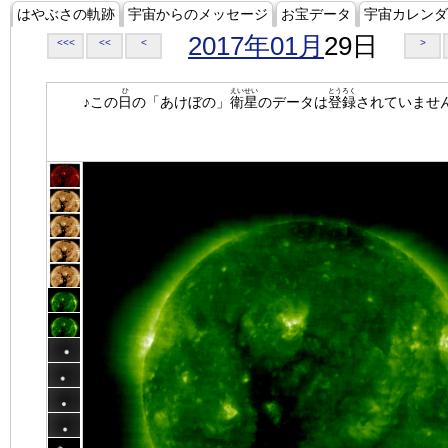
はやぶさの軌跡
宇宙からのメッセージ
お宝データ
宇宙カレンダ
2017年01月
29日
<<<
<<
<
>
ひ
えいせい
とうろく
♪この
日
の「あけぼの」
衛星
のデータは
登録
されていませ