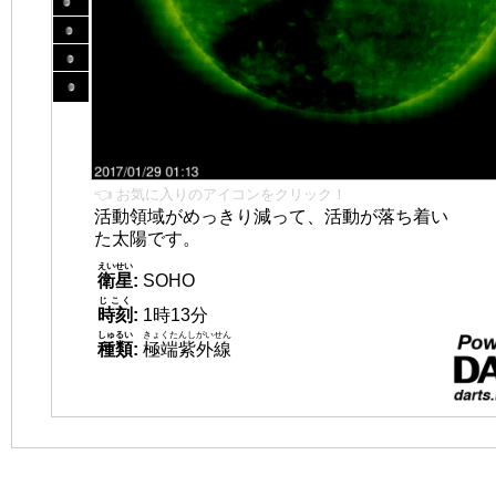
👈 お気に入りのアイコンをクリック！
活動領域がめっきり減って、活動が落ち着い
た太陽です。
えいせい
衛星
:
SOHO
じこく
時刻
:
1時13分
しゅるい
きょくたんしがいせん
種類
:
極端紫外線