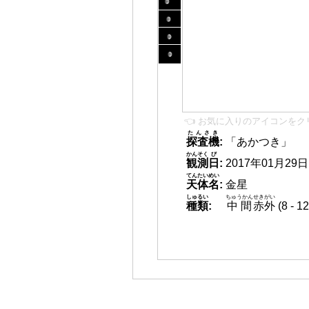
👈 お気に入りのアイコンをク
たんさき
探査機
:
「あかつき」
かんそく
び
観測
日
:
2017年01月29日 1
てんたいめい
天体名
:
金星
しゅるい
ちゅうかん
せきがい
種類
:
中間
赤外
(8 -