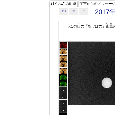
はやぶさの軌跡
宇宙からのメッセー
2017
<<<
<<
<
ひ
えいせい
♪この
日
の「あけぼの」
衛星