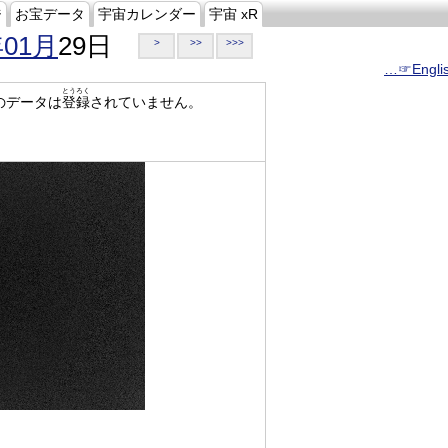
ジ
お宝データ
宇宙カレンダー
宇宙 xR
年01月
29日
>
>>
>>>
…☞Engli
とうろく
のデータは
登録
されていません。