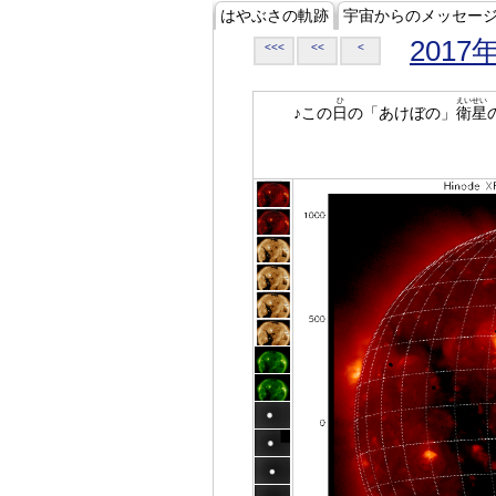
はやぶさの軌跡
宇宙からのメッセー
2017
<<<
<<
<
ひ
えいせい
♪この
日
の「あけぼの」
衛星