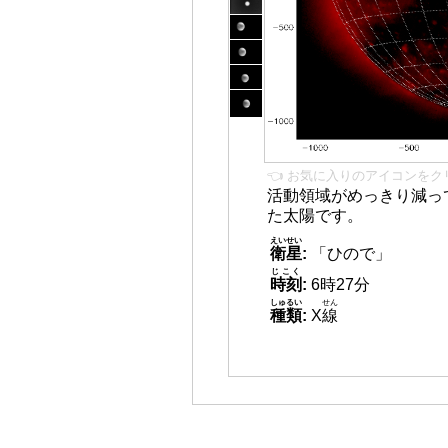
👈 お気に入りのアイコンをク
活動領域がめっきり減っ
た太陽です。
えいせい
衛星
:
「ひので」
じこく
時刻
:
6時27分
しゅるい
せん
種類
:
X
線