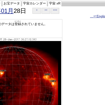
ジ
お宝データ
宇宙カレンダー
宇宙 xR
年01月
28日
>
>>
>>>
…☞Engli
とうろく
のデータは
登録
されていません。