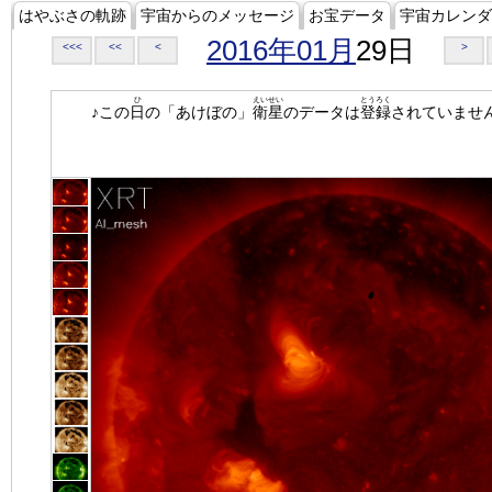
はやぶさの軌跡
宇宙からのメッセージ
お宝データ
宇宙カレンダ
2016年01月
29日
<<<
<<
<
>
ひ
えいせい
とうろく
♪この
日
の「あけぼの」
衛星
のデータは
登録
されていませ