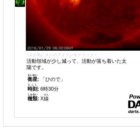
👈 お気に入りのアイコンをクリック！
活動領域が少し減って、活動が落ち着いた太
陽です。
えいせい
衛星
:
「ひので」
じこく
時刻
:
6時30分
しゅるい
せん
種類
:
X
線