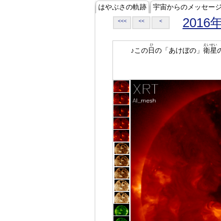
はやぶさの軌跡
宇宙からのメッセー
2016
<<<
<<
<
ひ
えいせい
♪この
日
の「あけぼの」
衛星