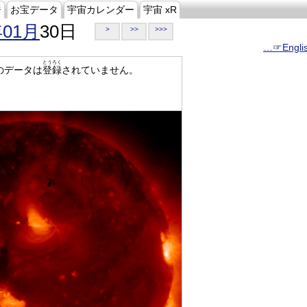
ジ
お宝データ
宇宙カレンダー
宇宙 xR
年01月
30日
>
>>
>>>
…☞Engli
とうろく
のデータは
登録
されていません。