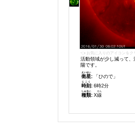
👈 お気に入りのアイコンをク
活動領域が少し減って、
陽です。
えいせい
衛星
:
「ひので」
じこく
時刻
:
6時2分
しゅるい
せん
種類
:
X
線