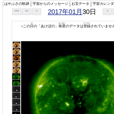
はやぶさの軌跡
宇宙からのメッセージ
お宝データ
宇宙カレンダ
2017年01月
30日
<<<
<<
<
>
ひ
えいせい
とうろく
♪この
日
の「あけぼの」
衛星
のデータは
登録
されていませ