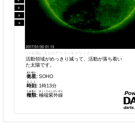
👈 お気に入りのアイコンをクリック！
活動領域がめっきり減って、活動が落ち着い
た太陽です。
えいせい
衛星
:
SOHO
じこく
時刻
:
1時13分
しゅるい
きょくたんしがいせん
種類
:
極端紫外線