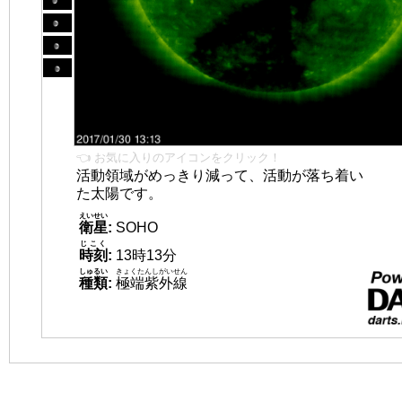
👈 お気に入りのアイコンをクリック！
活動領域がめっきり減って、活動が落ち着い
た太陽です。
えいせい
衛星
:
SOHO
じこく
時刻
:
13時13分
しゅるい
きょくたんしがいせん
種類
:
極端紫外線