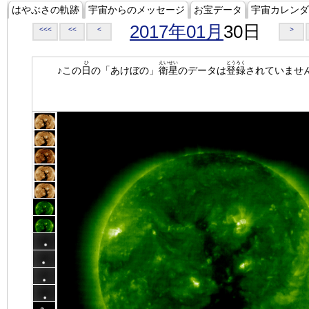
はやぶさの軌跡
宇宙からのメッセージ
お宝データ
宇宙カレンダ
2017年01月
30日
<<<
<<
<
>
ひ
えいせい
とうろく
♪この
日
の「あけぼの」
衛星
のデータは
登録
されていませ