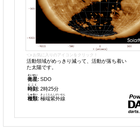
👈 お気に入りのアイコンをクリック！
活動領域がめっきり減って、活動が落ち着い
た太陽です。
えいせい
衛星
:
SDO
じこく
時刻
:
2時25分
しゅるい
きょくたんしがいせん
種類
:
極端紫外線