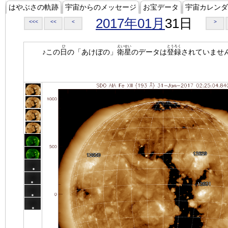
はやぶさの軌跡
宇宙からのメッセージ
お宝データ
宇宙カレンダ
2017年01月
31日
<<<
<<
<
>
ひ
えいせい
とうろく
♪この
日
の「あけぼの」
衛星
のデータは
登録
されていませ