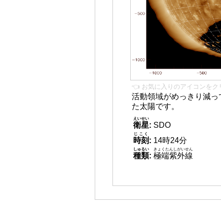
👈 お気に入りのアイコンをク
活動領域がめっきり減っ
た太陽です。
えいせい
衛星
:
SDO
じこく
時刻
:
14時24分
しゅるい
きょくたんしがいせん
種類
:
極端紫外線