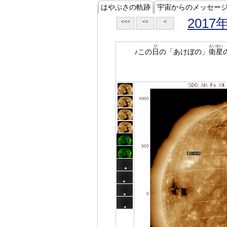
はやぶさの軌跡
宇宙からのメッセー
2017
<<<
<<
<
ひ
えいせい
♪この
日
の「あけぼの」
衛星