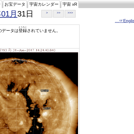
ジ
お宝データ
宇宙カレンダー
宇宙 xR
年01月
31日
>
>>
>>>
…☞Engli
とうろく
のデータは
登録
されていません。