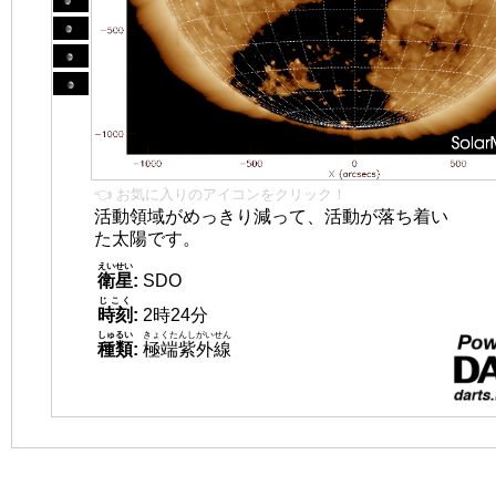
👈 お気に入りのアイコンをクリック！
活動領域がめっきり減って、活動が落ち着い
た太陽です。
えいせい
衛星
:
SDO
じこく
時刻
:
2時24分
しゅるい
きょくたんしがいせん
種類
:
極端紫外線