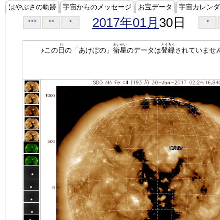
はやぶさの軌跡
宇宙からのメッセージ
お宝データ
宇宙カレンダ
2017年01月
30日
<<<
<<
<
>
ひ
えいせい
とうろく
♪この
日
の「あけぼの」
衛星
のデータは
登録
されていませ