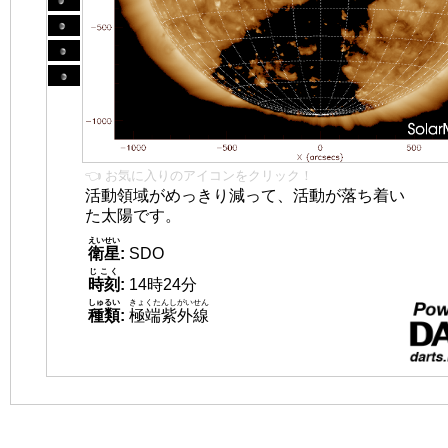
👈 お気に入りのアイコンをクリック！
活動領域がめっきり減って、活動が落ち着い
た太陽です。
えいせい
衛星
:
SDO
じこく
時刻
:
14時24分
しゅるい
きょくたんしがいせん
種類
:
極端紫外線