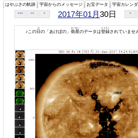
はやぶさの軌跡
宇宙からのメッセージ
お宝データ
宇宙カレンダ
2017年01月
30日
<<<
<<
<
>
ひ
えいせい
とうろく
♪この
日
の「あけぼの」
衛星
のデータは
登録
されていませ