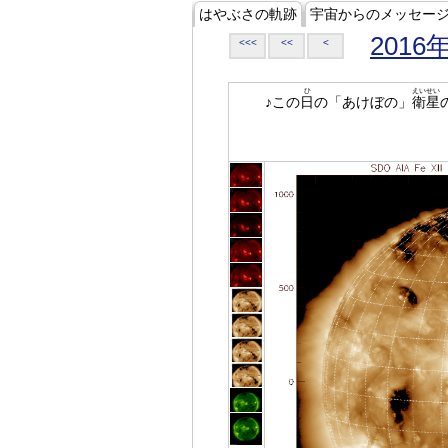
はやぶさの軌跡
宇宙からのメッセー
2016
<<<
<<
<
ひ
えいせい
♪この
日
の「あけぼの」
衛星