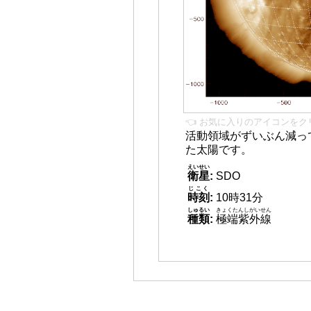
👈 お気に入りのアイコンをク
活動領域がずいぶん減っ
た太陽です。
えいせい
衛星
:
SDO
じこく
時刻
:
10時31分
しゅるい
きょくたんしがいせん
種類
:
極端紫外線