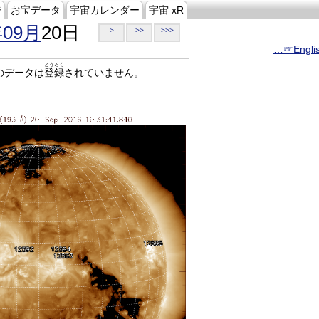
ジ
お宝データ
宇宙カレンダー
宇宙 xR
年09月
20日
>
>>
>>>
…☞Engli
とうろく
のデータは
登録
されていません。