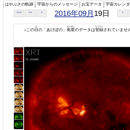
はやぶさの軌跡
宇宙からのメッセージ
お宝データ
宇宙カレンダ
2016年09月
19日
<<<
<<
<
>
ひ
えいせい
とうろく
♪この
日
の「あけぼの」
衛星
のデータは
登録
されていませ