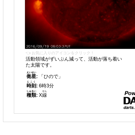
👈 お気に入りのアイコンをクリック！
活動領域がずいぶん減って、活動が落ち着い
た太陽です。
えいせい
衛星
:
「ひので」
じこく
時刻
:
6時3分
しゅるい
せん
種類
:
X
線